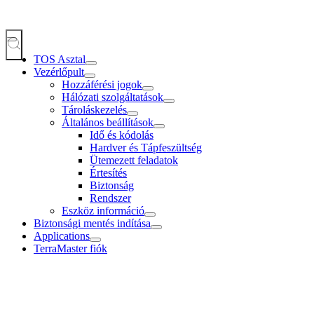
TOS Asztal
Vezérlőpult
Hozzáférési jogok
Hálózati szolgáltatások
Tároláskezelés
Általános beállítások
Idő és kódolás
Hardver és Tápfeszültség
Ütemezett feladatok
Értesítés
Biztonság
Rendszer
Eszköz információ
Biztonsági mentés indítása
Applications
TerraMaster fiók