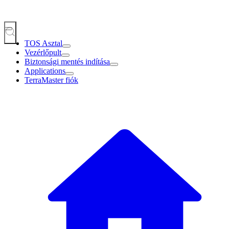
TOS Asztal
Vezérlőpult
Biztonsági mentés indítása
Applications
TerraMaster fiók