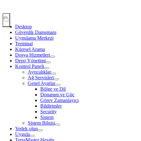
Desktop
Güvenlik Danışmanı
Uygulama Merkezi
Terminal
Küresel Arama
Dosya Hizmetleri
Depo Yönetimi
Kontrol Paneli
Ayrıcalıklar
Ağ Servisleri
Genel Ayarlar
Bölge ve Dil
Donanım ve Güç
Görev Zamanlayıcı
Bildirimler
Security
Sistem
Sistem Bilgisi
Yedek olun
Uygula
TerraMaster Hesabı